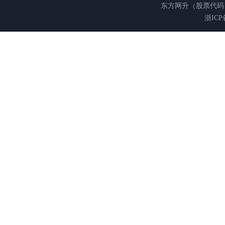
东方网升（股票代码 
浙ICP备