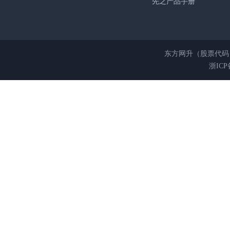
先之产品手册
东方网升（股票代码 
浙ICP备